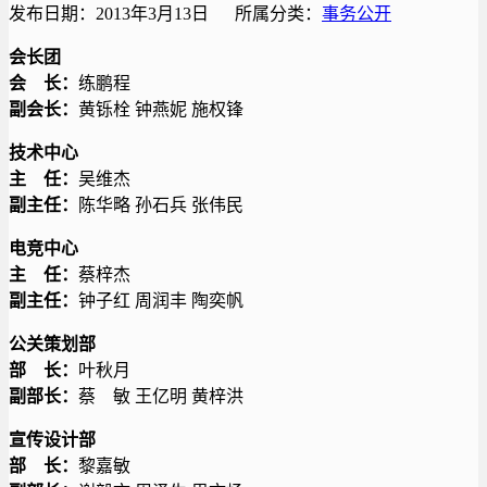
发布日期：2013年3月13日 所属分类：
事务公开
会长团
会 长：
练鹏程
副会长：
黄铄栓 钟燕妮 施权锋
技术中心
主 任：
吴维杰
副主任：
陈华略 孙石兵 张伟民
电竞中心
主 任：
蔡梓杰
副主任：
钟子红 周润丰 陶奕帆
公关策划部
部 长：
叶秋月
副部长：
蔡 敏 王亿明 黄梓洪
宣传设计部
部 长：
黎嘉敏